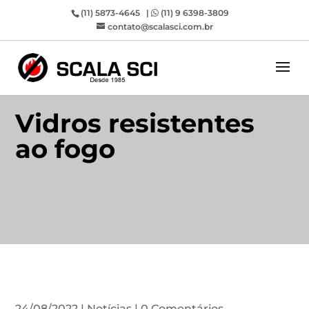
(11) 5873-4645 |
(11) 9 6398-3809
contato@scalasci.com.br
Vidros resistentes
ao fogo
24/08/2022
|
Notícias
|
0 Comentários